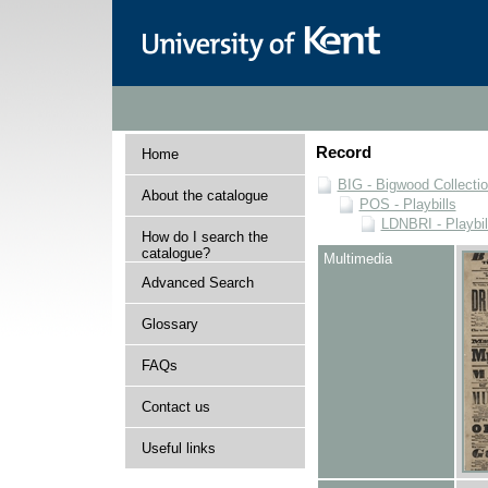
Record
Home
BIG - Bigwood Collecti
About the catalogue
POS - Playbills
LDNBRI - Playbil
How do I search the
catalogue?
Multimedia
Advanced Search
Glossary
FAQs
Contact us
Useful links