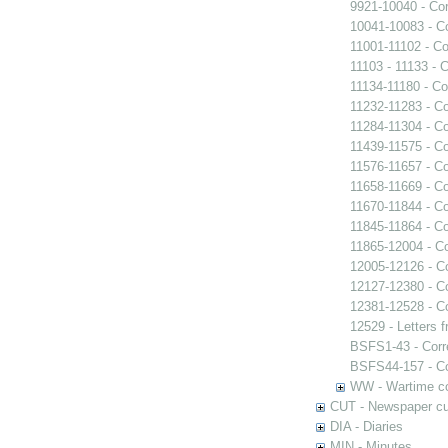
9921-10040 - Co
10041-10083 - C
11001-11102 - C
11103 - 11133 - 
11134-11180 - C
11232-11283 - C
11284-11304 - C
11439-11575 - C
11576-11657 - C
11658-11669 - C
11670-11844 - C
11845-11864 - C
11865-12004 - C
12005-12126 - C
12127-12380 - C
12381-12528 - C
12529 - Letters 
BSFS1-43 - Cor
BSFS44-157 - C
WW - Wartime c
CUT - Newspaper cu
DIA - Diaries
MIN - Minutes