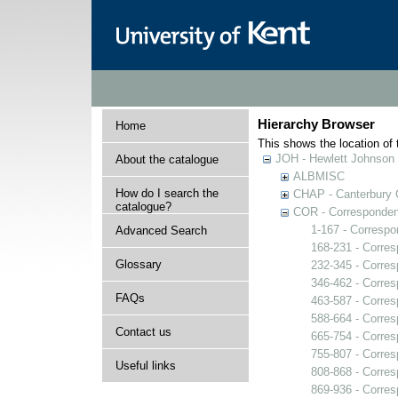
Hierarchy Browser
Home
This shows the location of t
JOH - Hewlett Johnson
About the catalogue
ALBMISC
How do I search the
CHAP - Canterbury 
catalogue?
COR - Corresponde
1-167 - Corresp
Advanced Search
168-231 - Corre
Glossary
232-345 - Corre
346-462 - Corre
FAQs
463-587 - Corre
588-664 - Corre
Contact us
665-754 - Corre
755-807 - Corre
Useful links
808-868 - Corre
869-936 - Corre