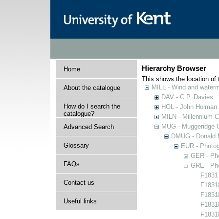
Hierarchy Browser
Home
This shows the location of t
MILL - Wind and watermi
About the catalogue
DAV - C.P. Davies
How do I search the
HOL - John Holman C
catalogue?
MILN - Millennium Co
MUG - Muggeridge Co
Advanced Search
DMUG - Donald M
Glossary
EUR - Photogr
GER - Pho
FAQs
GRE - Pho
F18317
Contact us
F18318
F18318
Useful links
F18318
F18318