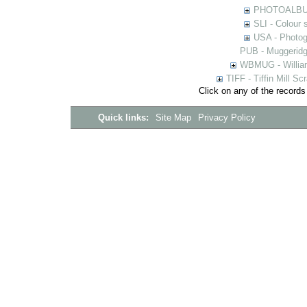
PHOTOALBUMS 
SLI - Colour 
USA - Photogr
PUB - Muggeridg
WBMUG - William
TIFF - Tiffin Mill S
Click on any of the records
Quick links:
Site Map
Privacy Policy