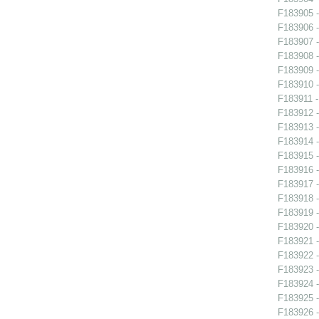
F183905 -
F183906 -
F183907 -
F183908 - 
F183909 - 
F183910 - 
F183911 -
F183912 -
F183913 -
F183914 -
F183915 -
F183916 -
F183917 -
F183918 -
F183919 -
F183920 -
F183921 -
F183922 -
F183923 -
F183924 -
F183925 -
F183926 -