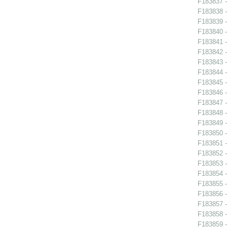
F183837 - 
F183838 - 
F183839 - 
F183840 - 
F183841 -
F183842 -
F183843 -
F183844 -
F183845 -
F183846 -
F183847 - 
F183848 -
F183849 -
F183850 -
F183851 -
F183852 -
F183853 -
F183854 - 
F183855 - 
F183856 - 
F183857 -
F183858 -
F183859 -