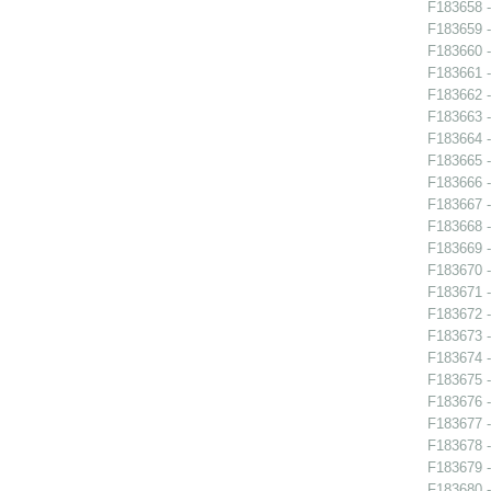
F183658 - 
F183659 - 
F183660 -
F183661 -
F183662 -
F183663 -
F183664 -
F183665 -
F183666 -
F183667 -
F183668 - 
F183669 -
F183670 -
F183671 -
F183672 -
F183673 -
F183674 - 
F183675 -
F183676 -
F183677 -
F183678 -
F183679 -
F183680 -