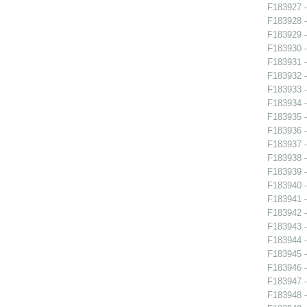
F183927 -
F183928 -
F183929 -
F183930 -
F183931 -
F183932 -
F183933 -
F183934 -
F183935 -
F183936 -
F183937 -
F183938 -
F183939 -
F183940 -
F183941 -
F183942 - 
F183943 - 
F183944 -
F183945 - 
F183946 - 
F183947 -
F183948 -