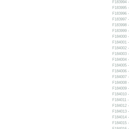
F183994 -
F183995 -
F183996 -
F183997 -
F183998 -
F183999 -
F184000 -
F184001 -
F184002 -
F184003 -
F184004 -
F184005 -
F184006 -
F184007 -
F184008 -
F184009 -
F184010 -
F184011 -
F184012 -
F184013 -
F184014 -
F184015 -
F184016 -