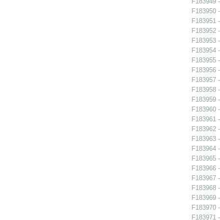
F183949 -
F183950 -
F183951 -
F183952 -
F183953 -
F183954 -
F183955 -
F183956 - 
F183957 - 
F183958 - 
F183959 - 
F183960 - 
F183961 - 
F183962 -
F183963 -
F183964 -
F183965 -
F183966 - 
F183967 - 
F183968 -
F183969 -
F183970 -
F183971 -