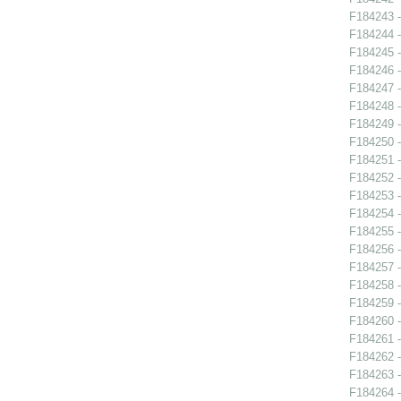
F184243 -
F184244 -
F184245 -
F184246 -
F184247 -
F184248 -
F184249 -
F184250 -
F184251 -
F184252 -
F184253 -
F184254 -
F184255 -
F184256 -
F184257 -
F184258 -
F184259 -
F184260 -
F184261 -
F184262 -
F184263 -
F184264 -