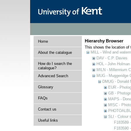
Hierarchy Browser
Home
This shows the location of t
MILL - Wind and watermi
About the catalogue
DAV - C.P. Davies
How do I search the
HOL - John Holman C
catalogue?
MILN - Millennium Co
MUG - Muggeridge Co
Advanced Search
DMUG - Donald M
Glossary
EUR - Photogr
GB - Photogra
FAQs
MAPS - Donal
MISC - Photog
Contact us
PHOTOALBUMS 
SLI - Colour 
Useful links
F183589 -
F183590 -