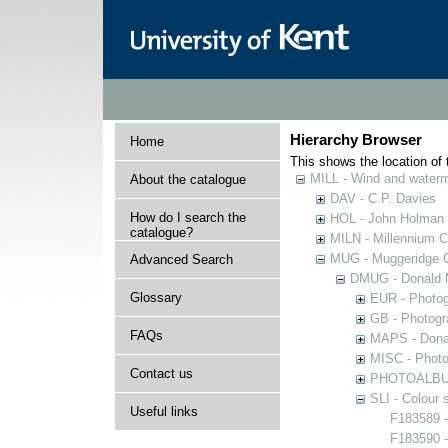
Hierarchy Browser
Home
This shows the location of t
MILL - Wind and watermi
About the catalogue
DAV - C.P. Davies
How do I search the
HOL - John Holman C
catalogue?
MILN - Millennium Co
MUG - Muggeridge Co
Advanced Search
DMUG - Donald M
Glossary
EUR - Photogr
GB - Photogra
FAQs
MAPS - Donal
MISC - Photog
Contact us
PHOTOALBUMS 
SLI - Colour 
Useful links
F183589 -
F183590 -