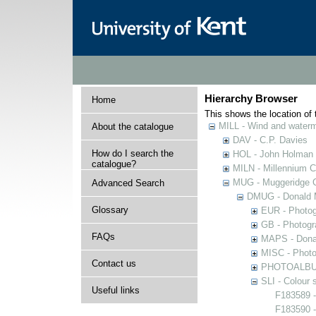
Hierarchy Browser
Home
This shows the location of t
MILL - Wind and watermi
About the catalogue
DAV - C.P. Davies
How do I search the
HOL - John Holman C
catalogue?
MILN - Millennium Co
MUG - Muggeridge Co
Advanced Search
DMUG - Donald M
Glossary
EUR - Photogr
GB - Photogra
FAQs
MAPS - Donal
MISC - Photog
Contact us
PHOTOALBUMS 
SLI - Colour 
Useful links
F183589 -
F183590 -