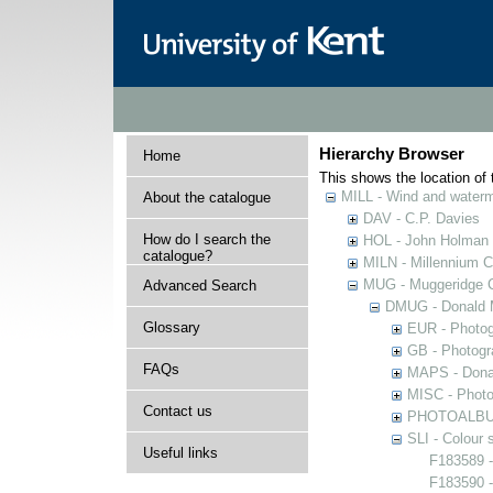
Hierarchy Browser
Home
This shows the location of t
MILL - Wind and watermi
About the catalogue
DAV - C.P. Davies
How do I search the
HOL - John Holman C
catalogue?
MILN - Millennium Co
MUG - Muggeridge Co
Advanced Search
DMUG - Donald M
Glossary
EUR - Photogr
GB - Photogra
FAQs
MAPS - Donal
MISC - Photog
Contact us
PHOTOALBUMS 
SLI - Colour 
Useful links
F183589 -
F183590 -