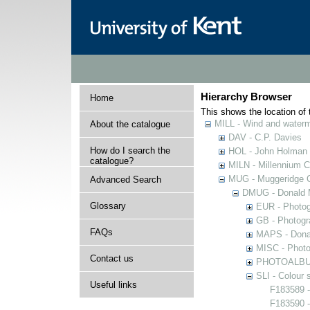
Hierarchy Browser
Home
This shows the location of t
MILL - Wind and watermi
About the catalogue
DAV - C.P. Davies
How do I search the
HOL - John Holman C
catalogue?
MILN - Millennium Co
MUG - Muggeridge Co
Advanced Search
DMUG - Donald M
Glossary
EUR - Photogr
GB - Photogra
FAQs
MAPS - Donal
MISC - Photog
Contact us
PHOTOALBUMS 
SLI - Colour 
Useful links
F183589 -
F183590 -