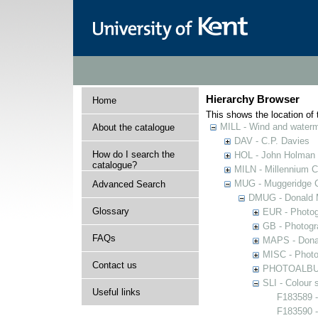
Hierarchy Browser
Home
This shows the location of t
MILL - Wind and watermi
About the catalogue
DAV - C.P. Davies
How do I search the
HOL - John Holman C
catalogue?
MILN - Millennium Co
MUG - Muggeridge Co
Advanced Search
DMUG - Donald M
Glossary
EUR - Photogr
GB - Photogra
FAQs
MAPS - Donal
MISC - Photog
Contact us
PHOTOALBUMS 
SLI - Colour 
Useful links
F183589 -
F183590 -