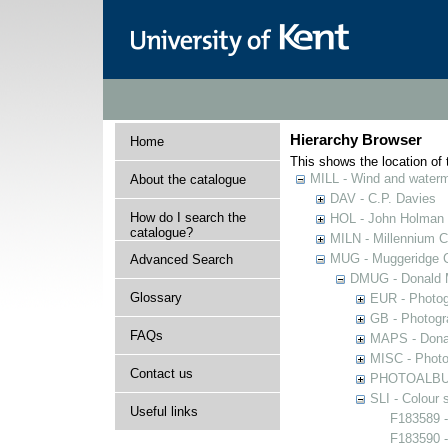
Hierarchy Browser
Home
This shows the location of t
MILL - Wind and watermi
About the catalogue
DAV - C.P. Davies
How do I search the
HOL - John Holman C
catalogue?
MILN - Millennium Co
MUG - Muggeridge Co
Advanced Search
DMUG - Donald M
Glossary
EUR - Photogr
GB - Photogra
FAQs
MAPS - Donal
MISC - Photog
Contact us
PHOTOALBUMS 
SLI - Colour 
Useful links
F183589 -
F183590 -