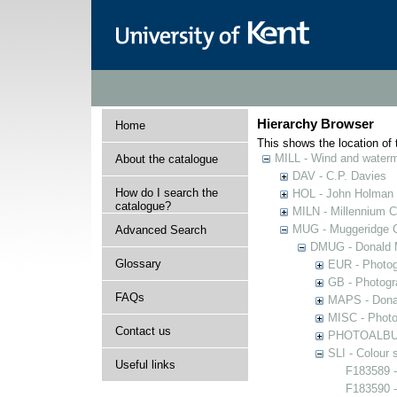
Hierarchy Browser
Home
This shows the location of t
MILL - Wind and watermi
About the catalogue
DAV - C.P. Davies
How do I search the
HOL - John Holman C
catalogue?
MILN - Millennium Co
MUG - Muggeridge Co
Advanced Search
DMUG - Donald M
Glossary
EUR - Photogr
GB - Photogra
FAQs
MAPS - Donal
MISC - Photog
Contact us
PHOTOALBUMS 
SLI - Colour 
Useful links
F183589 -
F183590 -