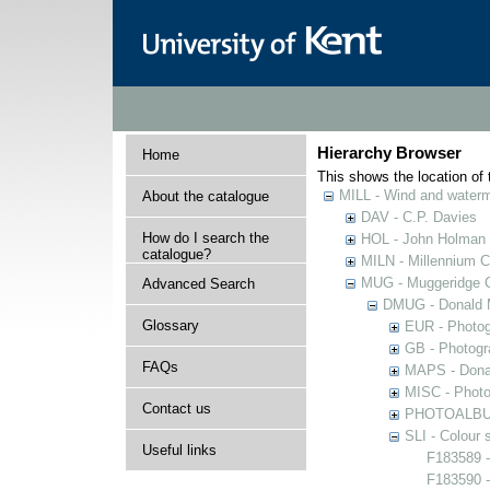
Hierarchy Browser
Home
This shows the location of t
MILL - Wind and watermi
About the catalogue
DAV - C.P. Davies
How do I search the
HOL - John Holman C
catalogue?
MILN - Millennium Co
MUG - Muggeridge Co
Advanced Search
DMUG - Donald M
Glossary
EUR - Photogr
GB - Photogra
FAQs
MAPS - Donal
MISC - Photog
Contact us
PHOTOALBUMS 
SLI - Colour 
Useful links
F183589 -
F183590 -