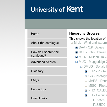
Hierarchy Browser
Home
This shows the location of t
MILL - Wind and watermi
About the catalogue
DAV - C.P. Davies
How do I search the
HOL - John Holman C
catalogue?
MILN - Millennium Co
MUG - Muggeridge Co
Advanced Search
DMUG - Donald M
Glossary
EUR - Photogr
GB - Photogra
FAQs
MAPS - Donal
MISC - Photog
Contact us
PHOTOALBUMS 
SLI - Colour 
Useful links
F183589 -
F183590 -