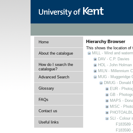
Hierarchy Browser
Home
This shows the location of t
MILL - Wind and watermi
About the catalogue
DAV - C.P. Davies
How do I search the
HOL - John Holman C
catalogue?
MILN - Millennium Co
MUG - Muggeridge Co
Advanced Search
DMUG - Donald M
Glossary
EUR - Photogr
GB - Photogra
FAQs
MAPS - Donal
MISC - Photog
Contact us
PHOTOALBUMS 
SLI - Colour 
Useful links
F183589 -
F183590 -