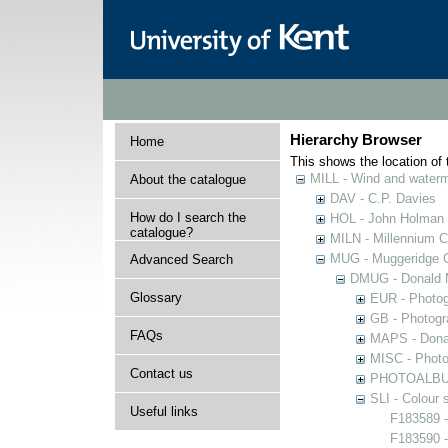
Hierarchy Browser
Home
This shows the location of t
MILL - Wind and watermi
About the catalogue
DAV - C.P. Davies
How do I search the
HOL - John Holman C
catalogue?
MILN - Millennium Co
MUG - Muggeridge Co
Advanced Search
DMUG - Donald M
Glossary
EUR - Photogr
GB - Photogra
FAQs
MAPS - Donal
MISC - Photog
Contact us
PHOTOALBUMS 
SLI - Colour 
Useful links
F183589 -
F183590 -