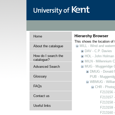
Hierarchy Browser
Home
This shows the location of t
MILL - Wind and watermi
About the catalogue
DAV - C.P. Davies
How do I search the
HOL - John Holman C
catalogue?
MILN - Millennium Co
MUG - Muggeridge Co
Advanced Search
DMUG - Donald M
Glossary
PUB - Muggeridg
WBMUG - William
FAQs
CHR - Photogr
F213156 -
Contact us
F213157 -
F213158 - 
Useful links
F213159 -
F213160 - 