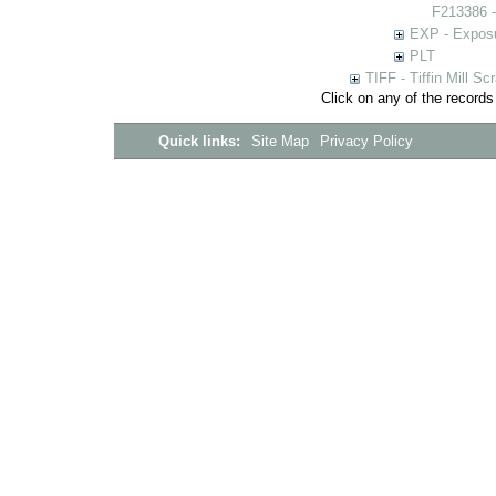
F213386 -
EXP - Expos
PLT
TIFF - Tiffin Mill S
Click on any of the records
Quick links:
Site Map
Privacy Policy