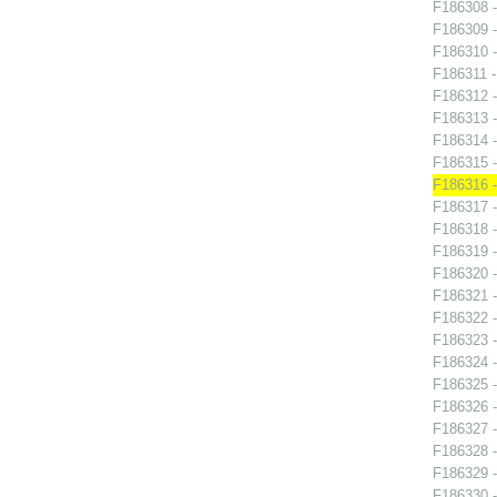
F186308 -
F186309 -
F186310 -
F186311 - 
F186312 - 
F186313 -
F186314 - 
F186315 -
F186316 -
F186317 -
F186318 -
F186319 -
F186320 -
F186321 - 
F186322 -
F186323 - 
F186324 - 
F186325 -
F186326 -
F186327 -
F186328 -
F186329 -
F186330 -