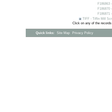
F186863 -
F186870 -
F186871 -
TIFF - Tiffin Mill S
Click on any of the records
Quick links:
Site Map
Privacy Policy