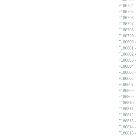
F186794 -
F186795 -
F186796 -
F186797 -
F186798 -
F186799 -
F186800 -
F186801 -
F186802 -
F186803 -
F186804
F186805 -
F186806 -
F186807 -
F186808 -
F186809 -
F186810 -
F186811 -
F186812 - 
F186813 -
F186814 -
F186815 -