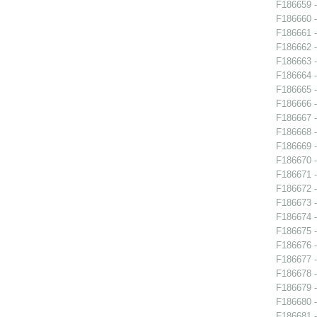
F186659 -
F186660 - 
F186661 -
F186662 -
F186663 -
F186664 -
F186665 -
F186666 -
F186667 -
F186668 - 
F186669 - 
F186670 -
F186671 - 
F186672 - 
F186673 -
F186674 - 
F186675 - 
F186676 - 
F186677 -
F186678 -
F186679 -
F186680 -
F186681 - 