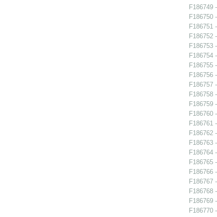
F186749 -
F186750 -
F186751 -
F186752 -
F186753 -
F186754 -
F186755 -
F186756 -
F186757 -
F186758 -
F186759 -
F186760 -
F186761 -
F186762 -
F186763 -
F186764 -
F186765 -
F186766 -
F186767 -
F186768 -
F186769 -
F186770 -