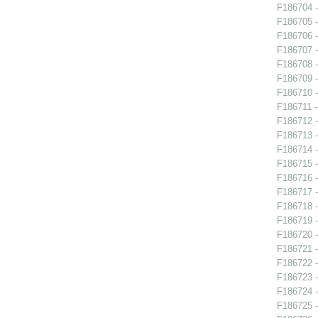
F186704 -
F186705 -
F186706 -
F186707 - 
F186708 - 
F186709 - 
F186710 -
F186711 -
F186712 -
F186713 -
F186714 - 
F186715 -
F186716 -
F186717 -
F186718 - 
F186719 -
F186720 -
F186721 -
F186722 - 
F186723 -
F186724 -
F186725 -