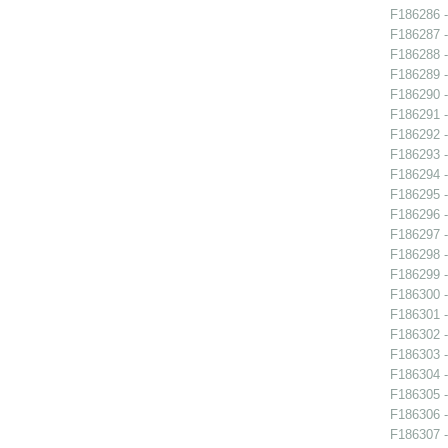
F186286 -
F186287 -
F186288 -
F186289 - 
F186290 -
F186291 -
F186292 -
F186293 -
F186294 -
F186295 -
F186296 -
F186297 -
F186298 -
F186299 -
F186300 -
F186301 -
F186302 -
F186303 -
F186304 -
F186305 - 
F186306 - 
F186307 -