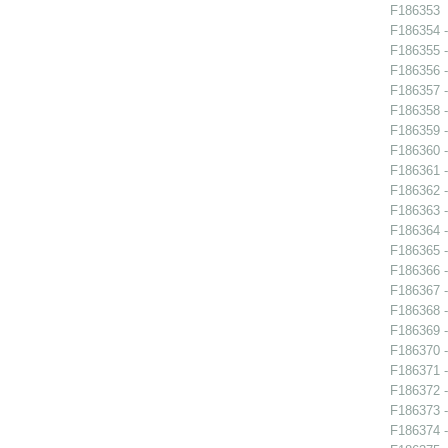
F186353
F186354 -
F186355 -
F186356 -
F186357 -
F186358 -
F186359 -
F186360 -
F186361 -
F186362 -
F186363 -
F186364 -
F186365 -
F186366 -
F186367 -
F186368 -
F186369 -
F186370 -
F186371 -
F186372 -
F186373 - 
F186374 -