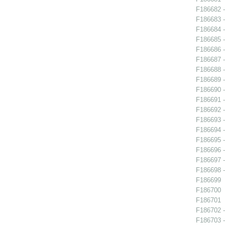
F186682 - 
F186683 -
F186684 -
F186685 - 
F186686 - 
F186687 -
F186688 -
F186689 -
F186690 -
F186691 -
F186692 -
F186693 -
F186694 -
F186695 -
F186696 -
F186697 -
F186698 - 
F186699
F186700
F186701
F186702 -
F186703 -