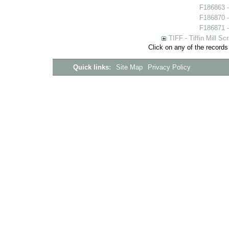
F186863 -
F186870 -
F186871 -
TIFF - Tiffin Mill S
Click on any of the records
Quick links:
Site Map
Privacy Policy