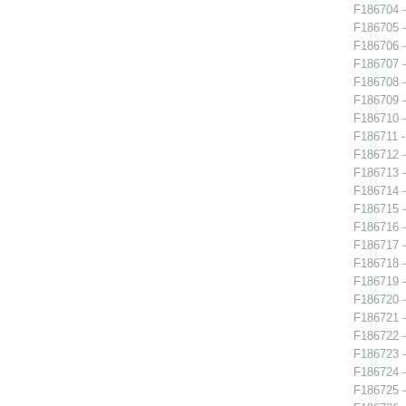
F186704 -
F186705 -
F186706 -
F186707 - 
F186708 - 
F186709 - 
F186710 -
F186711 -
F186712 -
F186713 -
F186714 - 
F186715 -
F186716 -
F186717 -
F186718 - 
F186719 -
F186720 -
F186721 -
F186722 - 
F186723 -
F186724 -
F186725 -