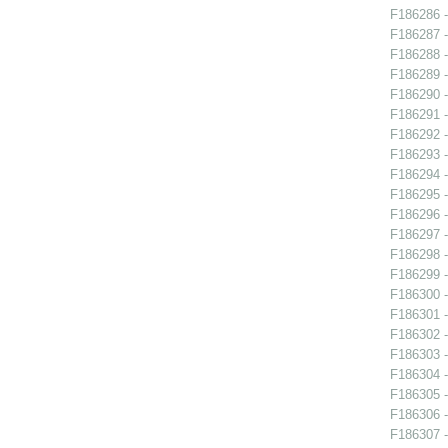
F186286 -
F186287 -
F186288 -
F186289 - 
F186290 -
F186291 -
F186292 -
F186293 -
F186294 -
F186295 -
F186296 -
F186297 -
F186298 -
F186299 -
F186300 -
F186301 -
F186302 -
F186303 -
F186304 -
F186305 - 
F186306 - 
F186307 -