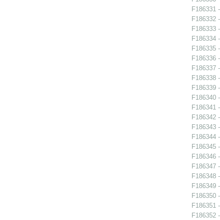
F186331 -
F186332 -
F186333 -
F186334 -
F186335 -
F186336 -
F186337 -
F186338 -
F186339 -
F186340 -
F186341 - 
F186342 -
F186343 -
F186344 -
F186345 -
F186346 -
F186347 -
F186348 -
F186349 -
F186350 -
F186351 -
F186352 -