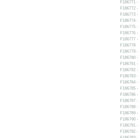
F186771 -
F186772 -
F186773 -
F186774 - 
F186775 - 
F186776 -
F186777 -
F186778
F186779 -
F186780 - 
F186781 -
F186782 -
F186783 -
F186784 -
F186785 -
F186786 -
F186787 -
F186788 -
F186789 -
F186790 -
F186791 -
F186792 -
F186793 -