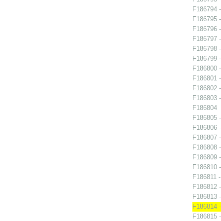
F186794 -
F186795 -
F186796 -
F186797 -
F186798 -
F186799 -
F186800 -
F186801 -
F186802 -
F186803 -
F186804
F186805 -
F186806 -
F186807 -
F186808 -
F186809 -
F186810 -
F186811 -
F186812 - 
F186813 -
F186814 -
F186815 -