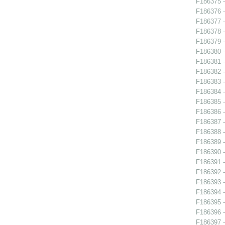
F186375 -
F186376 -
F186377 -
F186378 - 
F186379 -
F186380 -
F186381 - 
F186382 -
F186383 - 
F186384 -
F186385 - 
F186386 - 
F186387 - 
F186388 - 
F186389 -
F186390 -
F186391 -
F186392 - 
F186393 - 
F186394 -
F186395 -
F186396 -
F186397 -