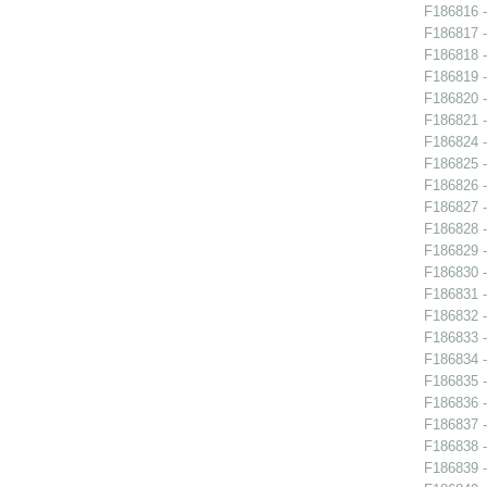
F186816 -
F186817 -
F186818 -
F186819 -
F186820 -
F186821 -
F186824 -
F186825 -
F186826 -
F186827 -
F186828 -
F186829 -
F186830 -
F186831 -
F186832 -
F186833 -
F186834 -
F186835 -
F186836 - 
F186837 -
F186838 -
F186839 -