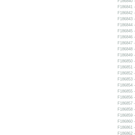
F186840 -
F186841 -
F186842 -
F186843 -
F186844 -
F186845 -
F186846 -
F186847 - 
F186848 -
F186849 -
F186850 -
F186851 -
F186852 -
F186853 -
F186854 -
F186855 -
F186856 -
F186857 -
F186858 -
F186859 -
F186860 -
F186861 -
F186862 