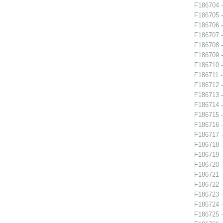
F186704 -
F186705 -
F186706 -
F186707 - 
F186708 - 
F186709 - 
F186710 -
F186711 -
F186712 -
F186713 -
F186714 - 
F186715 -
F186716 -
F186717 -
F186718 - 
F186719 -
F186720 -
F186721 -
F186722 - 
F186723 -
F186724 -
F186725 -