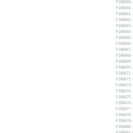
F186659 -
F186660 - 
F186661 -
F186662 -
F186663 -
F186664 -
F186665 -
F186666 -
F186667 -
F186668 - 
F186669 - 
F186670 -
F186671 - 
F186672 - 
F186673 -
F186674 - 
F186675 - 
F186676 - 
F186677 -
F186678 -
F186679 -
F186680 -
F186681 - 