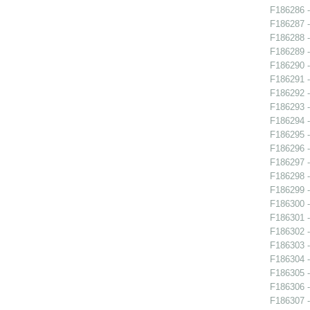
F186286 -
F186287 -
F186288 -
F186289 - 
F186290 -
F186291 -
F186292 -
F186293 -
F186294 -
F186295 -
F186296 -
F186297 -
F186298 -
F186299 -
F186300 -
F186301 -
F186302 -
F186303 -
F186304 -
F186305 - 
F186306 - 
F186307 -