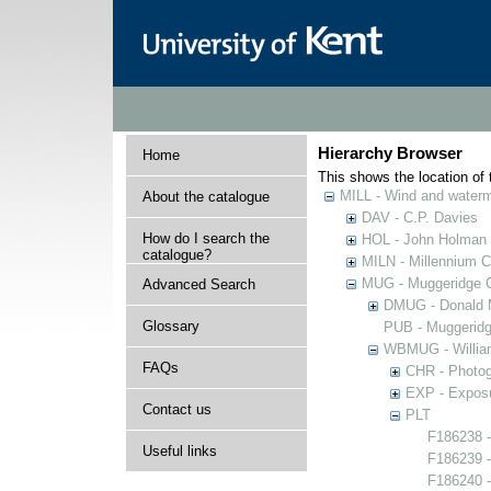
Hierarchy Browser
Home
This shows the location of t
MILL - Wind and watermi
About the catalogue
DAV - C.P. Davies
How do I search the
HOL - John Holman C
catalogue?
MILN - Millennium Co
MUG - Muggeridge Co
Advanced Search
DMUG - Donald M
Glossary
PUB - Muggeridg
WBMUG - William
FAQs
CHR - Photogr
EXP - Expos
Contact us
PLT
F186238 -
Useful links
F186239 -
F186240 -