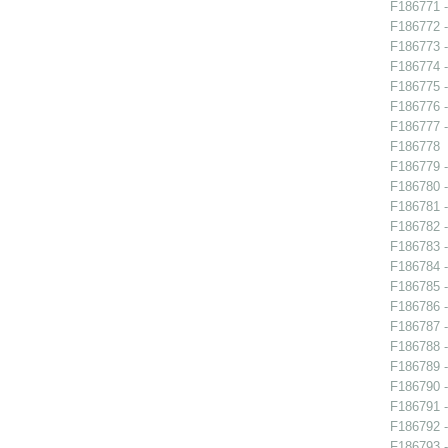
F186771 -
F186772 -
F186773 -
F186774 - 
F186775 - 
F186776 -
F186777 -
F186778
F186779 -
F186780 - 
F186781 -
F186782 -
F186783 -
F186784 -
F186785 -
F186786 -
F186787 -
F186788 -
F186789 -
F186790 -
F186791 -
F186792 -
F186793 -