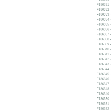
F186331 -
F186332 -
F186333 -
F186334 -
F186335 -
F186336 -
F186337 -
F186338 -
F186339 -
F186340 -
F186341 - 
F186342 -
F186343 -
F186344 -
F186345 -
F186346 -
F186347 -
F186348 -
F186349 -
F186350 -
F186351 -
F186352 -