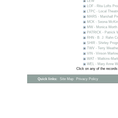
LEW
LOF - Rita Lofts Pr
LTPC - Local Theat
MARS - Marshall Pr
MCK - Seona McKinn
MW - Monica Worth 
PATRICK - Patrick 
RHN - B. J. Rahn Co
SHIR - Shirley Prog
TWV - Terry Weather
VIN - Vinson Marlow
WAT - Watkins-Marl
WEL - Mary Anne We
Click on any of the records
Quick links:
Site Map
Privacy Policy