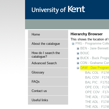
Hierarchy Browser
Home
This shows the location of t
PRG - Programme Colle
About the catalogue
BEN - Jane Bennett
How do I search the
BOUC
catalogue?
BUCK - Buck Progra
CON - Grahame Con
Advanced Search
DAW - Daw Program
Glossary
BAL COL : F17497
BAL COV : F1749
FAQs
BAL PIC : F1751
OPE COL : F174
Contact us
OPE COV : F174
THE ADL : F174
Useful links
THE ADL : F17494
THE ADL : F17498