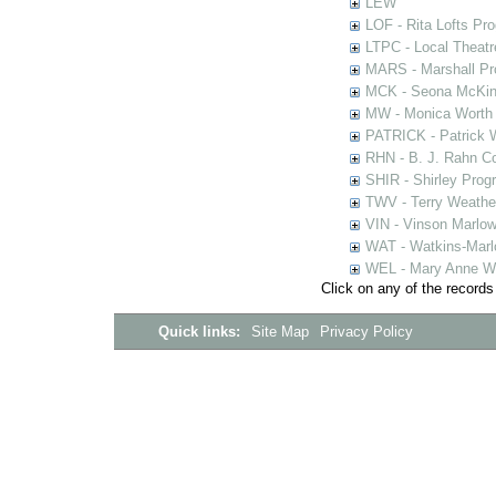
LEW
LOF - Rita Lofts Pr
LTPC - Local Theat
MARS - Marshall Pr
MCK - Seona McKinn
MW - Monica Worth 
PATRICK - Patrick 
RHN - B. J. Rahn Co
SHIR - Shirley Prog
TWV - Terry Weather
VIN - Vinson Marlow
WAT - Watkins-Marl
WEL - Mary Anne We
Click on any of the records
Quick links:
Site Map
Privacy Policy