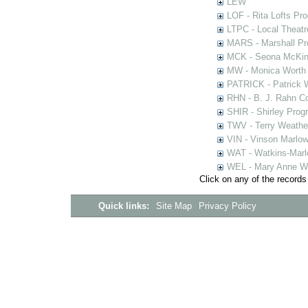
LEW
LOF - Rita Lofts Pr
LTPC - Local Theat
MARS - Marshall Pr
MCK - Seona McKinn
MW - Monica Worth 
PATRICK - Patrick 
RHN - B. J. Rahn Co
SHIR - Shirley Prog
TWV - Terry Weather
VIN - Vinson Marlow
WAT - Watkins-Marl
WEL - Mary Anne We
Click on any of the records
Quick links:
Site Map
Privacy Policy