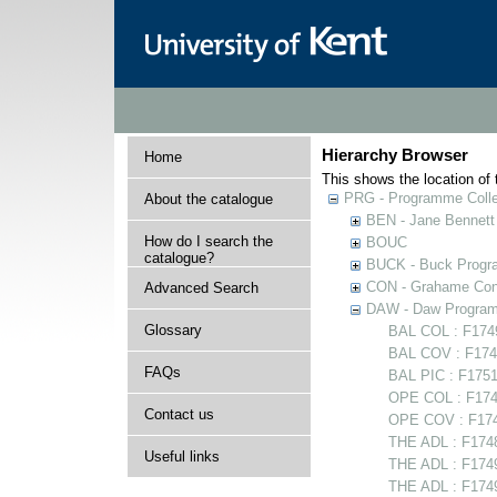
Hierarchy Browser
Home
This shows the location of t
PRG - Programme Colle
About the catalogue
BEN - Jane Bennett
How do I search the
BOUC
catalogue?
BUCK - Buck Progra
CON - Grahame Con
Advanced Search
DAW - Daw Program
Glossary
BAL COL : F17497
BAL COV : F1749
FAQs
BAL PIC : F1751
OPE COL : F174
Contact us
OPE COV : F174
THE ADL : F174
Useful links
THE ADL : F17494
THE ADL : F17498