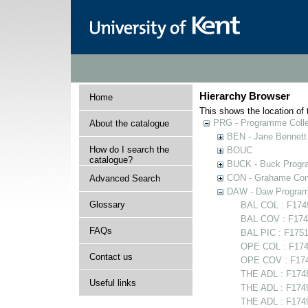
Hierarchy Browser
Home
This shows the location of t
PRG - Programme Colle
About the catalogue
BEN - Jane Bennett
How do I search the
BOUC
catalogue?
BUCK - Buck Progra
CON - Grahame Con
Advanced Search
DAW - Daw Program
Glossary
BAL COL : F17497
BAL COV : F1749
FAQs
BAL PIC : F1751
OPE COL : F174
Contact us
OPE COV : F174
THE ADL : F174
Useful links
THE ADL : F17494
THE ADL : F17498