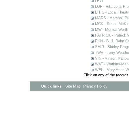
LEW
LOF - Rita Lofts Pr
LTPC - Local Theat
MARS - Marshall Pr
MCK - Seona McKinn
MW - Monica Worth 
PATRICK - Patrick 
RHN - B. J. Rahn Co
SHIR - Shirley Prog
TWV - Terry Weather
VIN - Vinson Marlow
WAT - Watkins-Marl
WEL - Mary Anne We
Click on any of the records
Quick links:
Site Map
Privacy Policy