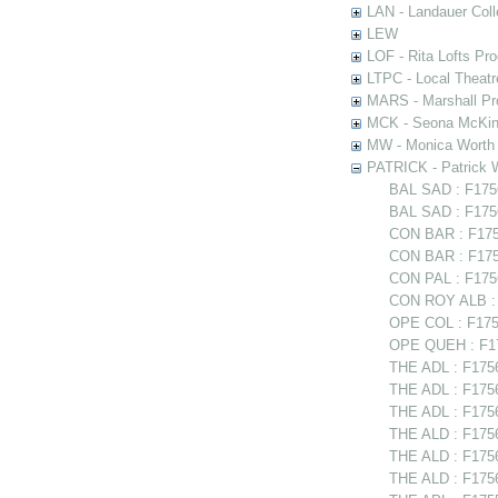
LAN - Landauer Coll
LEW
LOF - Rita Lofts Pr
LTPC - Local Theat
MARS - Marshall Pr
MCK - Seona McKinn
MW - Monica Worth 
PATRICK - Patrick 
BAL SAD : F1756
BAL SAD : F17563
CON BAR : F1756
CON BAR : F1756
CON PAL : F1756
CON ROY ALB : 
OPE COL : F1755
OPE QUEH : F17
THE ADL : F1756
THE ADL : F1756
THE ADL : F1756
THE ALD : F1756
THE ALD : F175
THE ALD : F17565