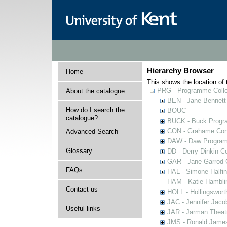
Hierarchy Browser
Home
This shows the location of t
PRG - Programme Colle
About the catalogue
BEN - Jane Bennett
How do I search the
BOUC
catalogue?
BUCK - Buck Progra
CON - Grahame Con
Advanced Search
DAW - Daw Program
Glossary
DD - Derry Dinkin Co
GAR - Jane Garrod C
FAQs
HAL - Simone Halfi
HAM - Katie Hamblin
Contact us
HOLL - Hollingsworth
JAC - Jennifer Jaco
Useful links
JAR - Jarman Theat
JMS - Ronald James