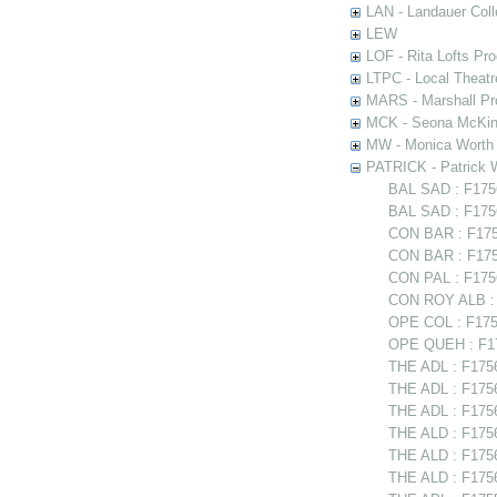
LAN - Landauer Coll
LEW
LOF - Rita Lofts Pr
LTPC - Local Theat
MARS - Marshall Pr
MCK - Seona McKinn
MW - Monica Worth 
PATRICK - Patrick 
BAL SAD : F1756
BAL SAD : F17563
CON BAR : F1756
CON BAR : F1756
CON PAL : F1756
CON ROY ALB : 
OPE COL : F1755
OPE QUEH : F17
THE ADL : F1756
THE ADL : F1756
THE ADL : F1756
THE ALD : F1756
THE ALD : F175
THE ALD : F17565