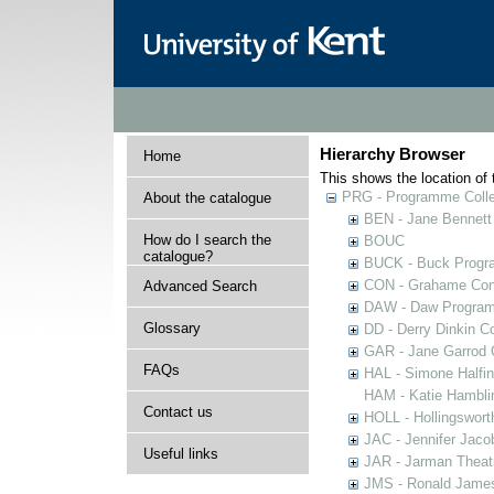
Hierarchy Browser
Home
This shows the location of t
PRG - Programme Colle
About the catalogue
BEN - Jane Bennett
How do I search the
BOUC
catalogue?
BUCK - Buck Progra
CON - Grahame Con
Advanced Search
DAW - Daw Program
Glossary
DD - Derry Dinkin Co
GAR - Jane Garrod C
FAQs
HAL - Simone Halfi
HAM - Katie Hamblin
Contact us
HOLL - Hollingsworth
JAC - Jennifer Jaco
Useful links
JAR - Jarman Theat
JMS - Ronald James