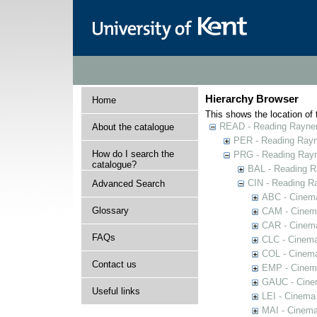
Hierarchy Browser
Home
This shows the location of t
READ - Reading Rayner 
About the catalogue
PER - Reading Rayne
How do I search the
PRG - Reading Rayn
catalogue?
BAL - Reading R
CIN - Reading 
Advanced Search
ABC - Cinem
Glossary
CAM - Cinem
CAR - Cinema
FAQs
CLC - Cinema
COL - Cinema
Contact us
EMP - Cinema
GAUC - Cine
Useful links
LEI - Cinema
MAI - Cinema