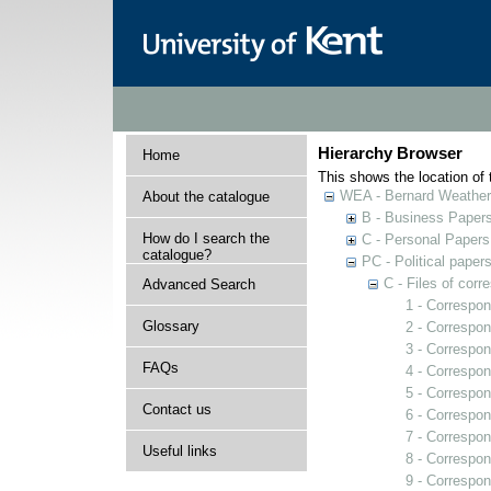
Hierarchy Browser
Home
This shows the location of t
WEA - Bernard Weatheri
About the catalogue
B - Business Paper
How do I search the
C - Personal Papers
catalogue?
PC - Political paper
C - Files of cor
Advanced Search
1 - Correspo
Glossary
2 - Correspon
3 - Correspo
FAQs
4 - Correspon
5 - Correspon
Contact us
6 - Correspon
7 - Correspo
Useful links
8 - Correspon
9 - Correspon