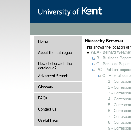
Hierarchy Browser
Home
This shows the location of t
WEA - Bernard Weatheri
About the catalogue
B - Business Paper
How do I search the
C - Personal Papers
catalogue?
PC - Political paper
C - Files of cor
Advanced Search
1 - Correspo
Glossary
2 - Correspon
3 - Correspo
FAQs
4 - Correspon
5 - Correspon
Contact us
6 - Correspon
7 - Correspo
Useful links
8 - Correspon
9 - Correspon