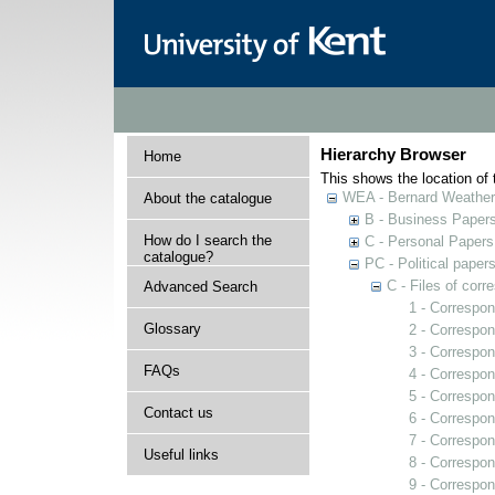
Hierarchy Browser
Home
This shows the location of t
WEA - Bernard Weatheri
About the catalogue
B - Business Paper
How do I search the
C - Personal Papers
catalogue?
PC - Political paper
C - Files of cor
Advanced Search
1 - Correspo
Glossary
2 - Correspon
3 - Correspo
FAQs
4 - Correspon
5 - Correspon
Contact us
6 - Correspon
7 - Correspo
Useful links
8 - Correspon
9 - Correspon