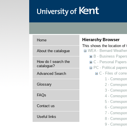
Hierarchy Browser
Home
This shows the location of t
WEA - Bernard Weatheri
About the catalogue
B - Business Paper
How do I search the
C - Personal Papers
catalogue?
PC - Political paper
C - Files of cor
Advanced Search
1 - Correspo
Glossary
2 - Correspon
3 - Correspo
FAQs
4 - Correspon
5 - Correspon
Contact us
6 - Correspon
7 - Correspo
Useful links
8 - Correspon
9 - Correspon