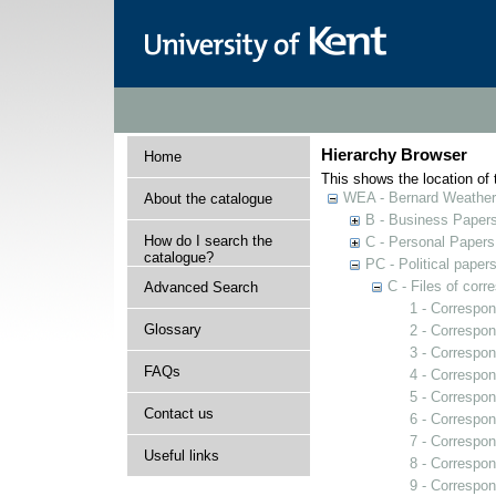
Hierarchy Browser
Home
This shows the location of t
WEA - Bernard Weatheri
About the catalogue
B - Business Paper
How do I search the
C - Personal Papers
catalogue?
PC - Political paper
C - Files of cor
Advanced Search
1 - Correspo
Glossary
2 - Correspon
3 - Correspo
FAQs
4 - Correspon
5 - Correspon
Contact us
6 - Correspon
7 - Correspo
Useful links
8 - Correspon
9 - Correspon