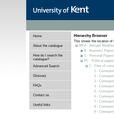
Hierarchy Browser
Home
This shows the location of t
WEA - Bernard Weatheri
About the catalogue
B - Business Paper
How do I search the
C - Personal Papers
catalogue?
PC - Political paper
C - Files of cor
Advanced Search
1 - Correspo
Glossary
2 - Correspon
3 - Correspo
FAQs
4 - Correspon
5 - Correspon
Contact us
6 - Correspon
7 - Correspo
Useful links
8 - Correspon
9 - Correspon