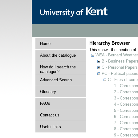
Hierarchy Browser
Home
This shows the location of t
WEA - Bernard Weatheri
About the catalogue
B - Business Paper
How do I search the
C - Personal Papers
catalogue?
PC - Political paper
C - Files of cor
Advanced Search
1 - Correspo
Glossary
2 - Correspon
3 - Correspo
FAQs
4 - Correspon
5 - Correspon
Contact us
6 - Correspon
7 - Correspo
Useful links
8 - Correspon
9 - Correspon