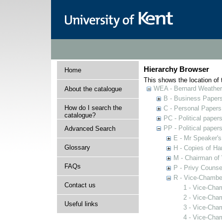
Hierarchy Browser
Home
This shows the location of t
WEA - Bernard Weatheri
About the catalogue
B - Business Paper
How do I search the
C - Personal Papers
catalogue?
PC - Political paper
PP - Political paper
Advanced Search
E - Mr Speaker'
Glossary
H - Copies of Ha
M - Chairman of
FAQs
P - Privy Counse
R - Vice-Chamber
Contact us
1 - Vice-Cham
2 - Vice-Cha
Useful links
3 - Vice-Cha
4 - Vice-Cha