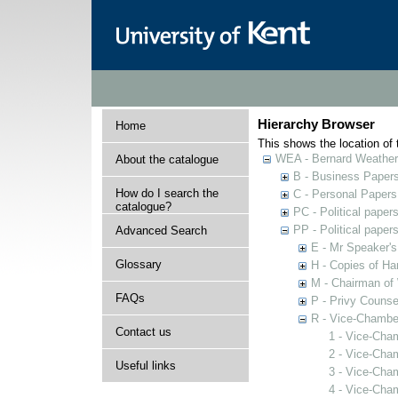
Hierarchy Browser
Home
This shows the location of t
WEA - Bernard Weatheri
About the catalogue
B - Business Paper
How do I search the
C - Personal Papers
catalogue?
PC - Political paper
PP - Political paper
Advanced Search
E - Mr Speaker'
Glossary
H - Copies of Ha
M - Chairman of
FAQs
P - Privy Counse
R - Vice-Chamber
Contact us
1 - Vice-Cham
2 - Vice-Cha
Useful links
3 - Vice-Cha
4 - Vice-Cha